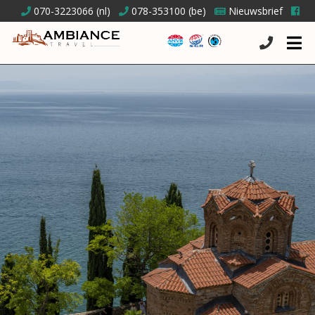
070-3223066
(
nl
)
078-353100
(
be
)
Nieuwsbrief
RONDREIZEN
CULINAIR
MAATWERK
BLOGS
ERVARINGEN
CONTACT